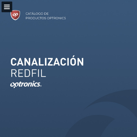
optronics.com.mx
Vista previa de páginas
Pantalla completa
Publicaciones Relacionadas
Descargar PDF
Buscar
Mi Lista de Compras
Ver la política de privacidad
Informe de publicación